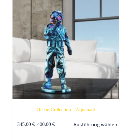
Ocean Collection – Aquanaut
Dieses
Ausführung wählen
345,00
€
–
400,00
€
Produkt
weist
mehrere