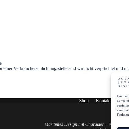
e
einer Verbraucherschlichtungsstelle sind wir nicht verpflichtet und nic
Um die b
Shop
Kontakt
Über 
Gerätein
zustimme
verarbei
Funktion
Maritimes Design mit Charakter – inspiriert v