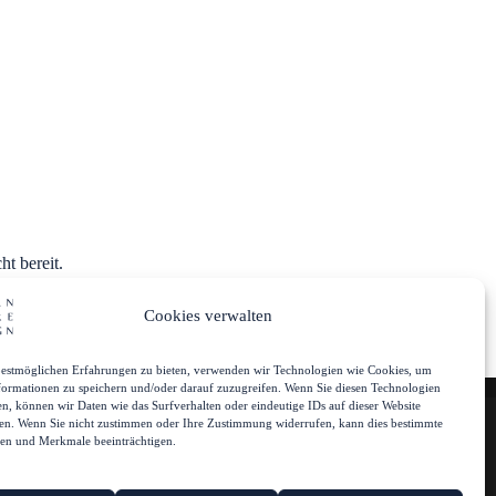
ht bereit.
Cookies verwalten
estmöglichen Erfahrungen zu bieten, verwenden wir Technologien wie Cookies, um
Uns
Mein Account
formationen zu speichern und/oder darauf zuzugreifen. Wenn Sie diesen Technologien
n, können wir Daten wie das Surfverhalten oder eindeutige IDs auf dieser Website
ten. Wenn Sie nicht zustimmen oder Ihre Zustimmung widerrufen, kann dies bestimmte
en und Merkmale beeinträchtigen.
om Meer, gestaltet mit Leidenschaft,