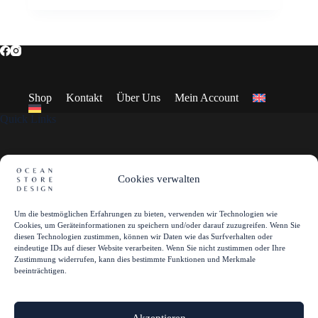
Varianten
auf.
Die
Optionen
können
auf
der
Shop
Kontakt
Über Uns
Mein Account
Produktseite
gewählt
Quick Links
werden
Home
Cookies verwalten
Shop
Mein Account
Kontakt
Um die bestmöglichen Erfahrungen zu bieten, verwenden wir Technologien wie
Über Uns
Cookies, um Geräteinformationen zu speichern und/oder darauf zuzugreifen. Wenn Sie
diesen Technologien zustimmen, können wir Daten wie das Surfverhalten oder
eindeutige IDs auf dieser Website verarbeiten. Wenn Sie nicht zustimmen oder Ihre
Zustimmung widerrufen, kann dies bestimmte Funktionen und Merkmale
Rechtliches
beeinträchtigen.
Impressum
Datenschutz
AGB
Akzeptieren