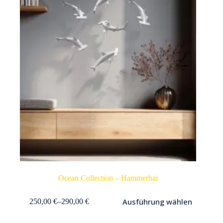
Ocean Collection – Hammerhai
Dieses
Ausführung wählen
250,00
€
–
290,00
€
Produkt
weist
mehrere