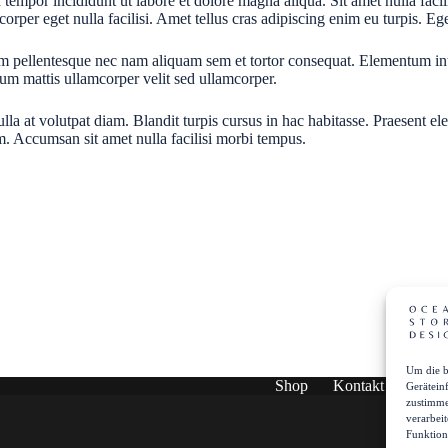
tempor incididunt ut labore et dolore magna aliqua. Sit amet nulla facil
orper eget nulla facilisi. Amet tellus cras adipiscing enim eu turpis. Ege
Quam pellentesque nec nam aliquam sem et tortor consequat. Elementum i
ulum mattis ullamcorper velit sed ullamcorper.
a at volutpat diam. Blandit turpis cursus in hac habitasse. Praesent ele
m. Accumsan sit amet nulla facilisi morbi tempus.
Um die b
Shop
Kontakt
Über 
Gerätein
zustimme
verarbei
Funktion