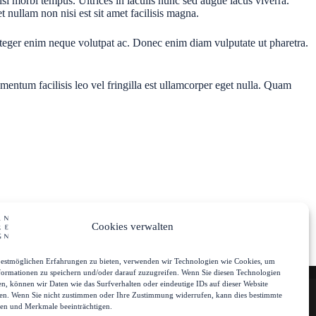
isi morbi tempus. Ultrices in iaculis nunc sed augue lacus viverra.
t nullam non nisi est sit amet facilisis magna.
nteger enim neque volutpat ac. Donec enim diam vulputate ut pharetra.
mentum facilisis leo vel fringilla est ullamcorper eget nulla. Quam
Cookies verwalten
estmöglichen Erfahrungen zu bieten, verwenden wir Technologien wie Cookies, um
Uns
Mein Account
formationen zu speichern und/oder darauf zuzugreifen. Wenn Sie diesen Technologien
n, können wir Daten wie das Surfverhalten oder eindeutige IDs auf dieser Website
ten. Wenn Sie nicht zustimmen oder Ihre Zustimmung widerrufen, kann dies bestimmte
en und Merkmale beeinträchtigen.