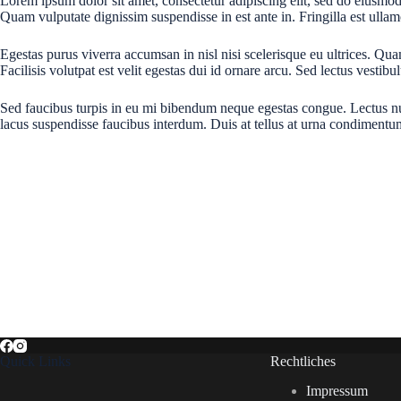
Lorem ipsum dolor sit amet, consectetur adipiscing elit, sed do eiusmod 
Quam vulputate dignissim suspendisse in est ante in. Fringilla est ullamc
Egestas purus viverra accumsan in nisl nisi scelerisque eu ultrices. 
Facilisis volutpat est velit egestas dui id ornare arcu. Sed lectus vestib
Sed faucibus turpis in eu mi bibendum neque egestas congue. Lectus null
lacus suspendisse faucibus interdum. Duis at tellus at urna condimentu
Quick Links
Rechtliches
Impressum